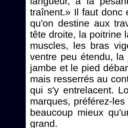
langueur, à la pesan
traînent.» Il faut don
qu'on destine aux trav
tête droite, la poitrine
muscles, les bras vig
ventre peu étendu, la
jambe et le pied débar
mais resserrés au cont
qui s'y entrelacent. 
marques, préférez-les à
beaucoup mieux qu'un
grand.