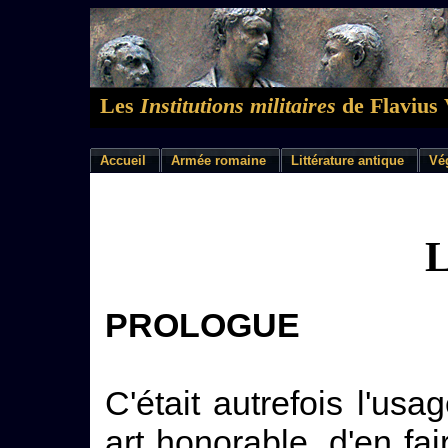
Les
Institutions militaires
de Flavius 
Accueil
Armée romaine
Littérature antique
Vé
L
PROLOGUE
C'était autrefois l'us
art honorable, d'en fair