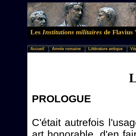
Les
Institutions militaires
de Flavius 
Accueil
Armée romaine
Littérature antique
Vé
L
PROLOGUE
C'était autrefois l'us
art honorable, d'en fair