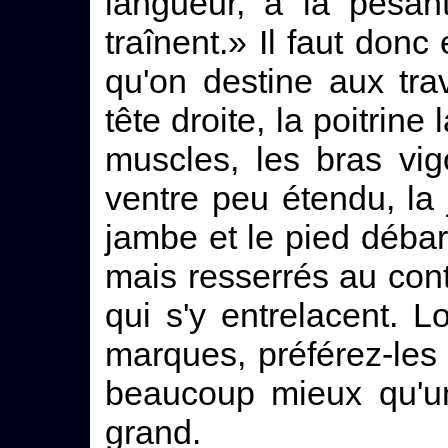
langueur, à la pesan
traînent.» Il faut don
qu'on destine aux trav
tête droite, la poitrine
muscles, les bras vig
ventre peu étendu, la
jambe et le pied débar
mais resserrés au cont
qui s'y entrelacent. 
marques, préférez-les à
beaucoup mieux qu'un
grand.