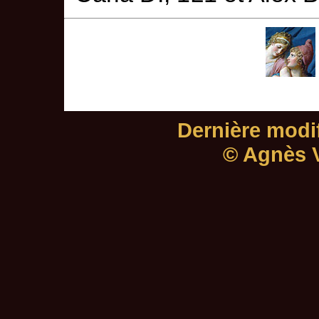
Dernière modif
© Agnès V