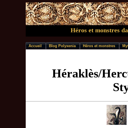
Héros et monstres da
Accueil
Blog Polyxenia
Héros et monstres
My
Héraklès/Hercu
St