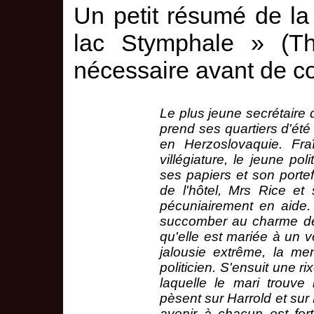
Un petit résumé de l
lac Stymphale » (
T
nécessaire avant de 
Le plus jeune secrétaire d
prend ses quartiers d'été
en Herzoslovaquie. Fra
villégiature, le jeune pol
ses papiers et son porte
de l'hôtel, Mrs Rice et s
pécuniairement en aide.
succomber au charme de 
qu'elle est mariée à un vé
jalousie extrême, la 
politicien. S'ensuit une r
laquelle le mari trouve 
pèsent sur Harrold et sur 
avenir à chacun est fort