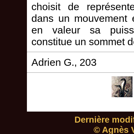
choisit de représent
dans un mouvement e
en valeur sa puiss
constitue un sommet de
Adrien G., 203
Dernière modif
© Agnès V