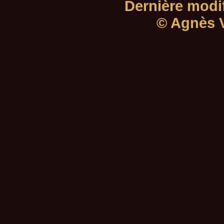
Dernière modif
© Agnès V