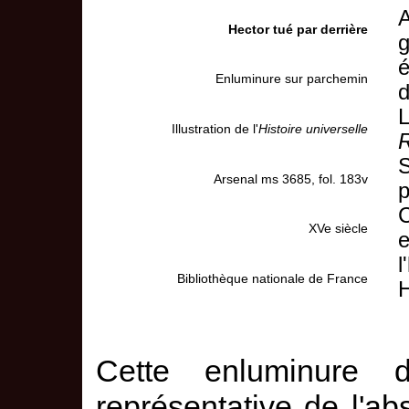
A
Hector tué par derrière
g
é
Enluminure sur parchemin
d
L
Illustration de l'
Histoire universelle
R
S
Arsenal ms 3685, fol. 183v
p
C
XVe siècle
e
l
Bibliothèque nationale de France
H
Cette enluminure 
représentative de l'ab