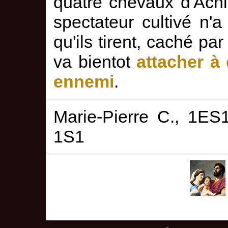
quatre chevaux d'Achil
spectateur cultivé n'
qu'ils tirent, caché par
va bientot
attacher à
ennemi
.
Marie-Pierre C., 1ES1
1S1