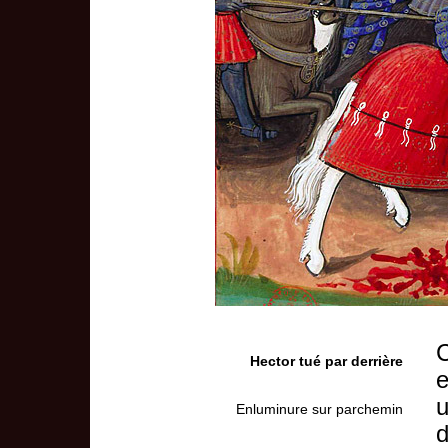
C
Hector tué par derrière
e
u
Enluminure sur parchemin
d