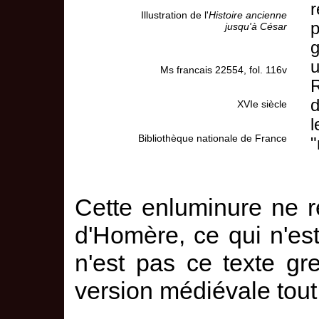
r
Illustration de l'
Histoire ancienne
p
jusqu'à César
g
u
Ms francais 22554, fol. 116v
R
d
XVIe siècle
l
Bibliothèque nationale de France
"
Cette enluminure ne r
d'Homère, ce qui n'es
n'est pas ce texte gre
version médiévale tout à