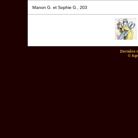
Manon G. et Sophie G., 203
Dernière m
© Agn