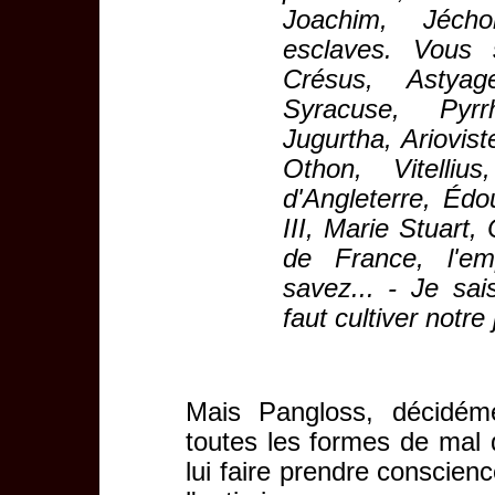
Joachim, Jécho
esclaves. Vous 
Crésus, Astya
Syracuse, Pyrr
Jugurtha, Ariovis
Othon, Vitelliu
d'Angleterre, Édo
III, Marie Stuart, 
de France, l'e
savez... - Je sais
faut cultiver notre 
Mais Pangloss, décidém
toutes les formes de mal q
lui faire prendre conscien