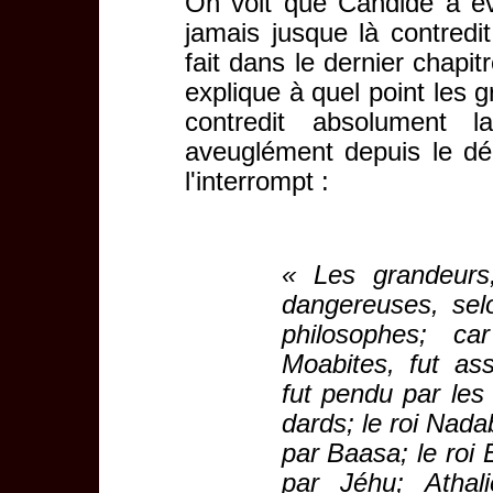
On voit que Candide a évo
jamais jusque là contredit
fait dans le dernier chapi
explique à quel point les 
contredit absolument l
aveuglément depuis le d
l'interrompt :
« Les grandeurs,
dangereuses, sel
philosophes; ca
Moabites, fut as
fut pendu par les
dards; le roi Nada
par Baasa; le roi 
par Jéhu; Athali