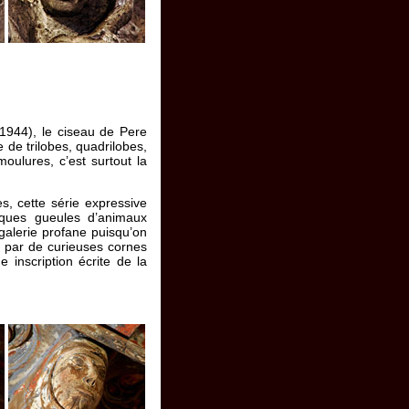
 1944), le ciseau de Pere
 de trilobes, quadrilobes,
oulures, c’est surtout la
s, cette série expressive
lques gueules d’animaux
 galerie profane puisqu’on
 par de curieuses cornes
e inscription écrite de la