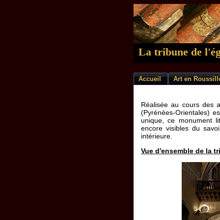
La tribune de l'ég
Accueil
Art en Roussil
Réalisée au cours des an
(Pyrénées-Orientales) e
unique, ce monument litu
encore visibles du savoi
intérieure.
Vue d'ensemble de la t