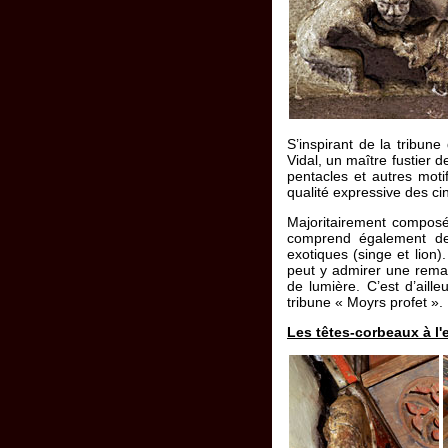
S’inspirant de la tribun
Vidal, un maître fustier 
pentacles et autres moti
qualité expressive des cin
Majoritairement composée
comprend également des
exotiques (singe et lion)
peut y admirer une rema
de lumière. C’est d’aille
tribune « Moyrs profet ».
Les têtes-corbeaux à l'e