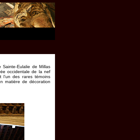
 Sainte-Eulalie de Millas
ée occidentale de la nef
nt l’un des rares témoins
 en matière de décoration