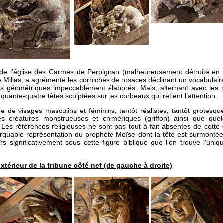
e de l’église des Carmes de Perpignan (malheureusement détruite en
de Millas, a agrémenté les corniches de rosaces déclinant un vocabulaire
fs géométriques impeccablement élaborés. Mais, alternant avec les m
quante-quatre têtes sculptées sur les corbeaux qui retient l’attention.
 de visages masculins et féminins, tantôt réalistes, tantôt grotesque
 créatures monstrueuses et chimériques (griffon) ainsi que que
. Les références religieuses ne sont pas tout à fait absentes de cette
rquable représentation du prophète Moïse dont la tête est surmontée
urs significativement sous cette figure biblique que l’on trouve l’uniqu
xtérieur de la tribune côté nef (de gauche à droite)