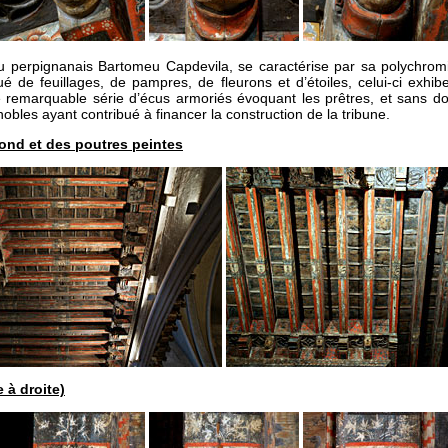
u perpignanais Bartomeu Capdevila, se caractérise par sa polychromi
ué de feuillages, de pampres, de fleurons et d’étoiles, celui-ci exhi
remarquable série d’écus armoriés évoquant les prêtres, et sans dou
 nobles ayant contribué à financer la construction de la tribune.
ond et des poutres peintes
 à droite)