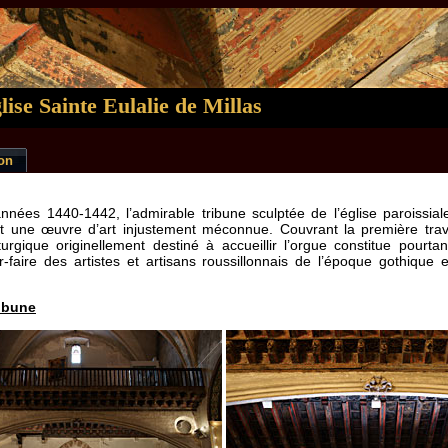
lise Sainte Eulalie de Millas
lon
nées 1440-1442, l’admirable tribune sculptée de l’église paroissiale
st une œuvre d’art injustement méconnue. Couvrant la première trav
rgique originellement destiné à accueillir l’orgue constitue pourta
r-faire des artistes et artisans roussillonnais de l’époque gothique
ribune