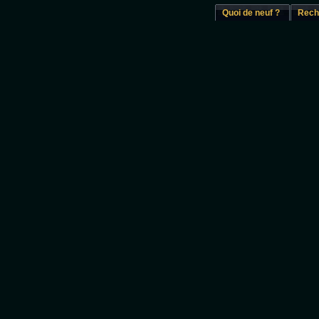
Quoi de neuf ?
Rech