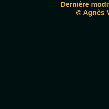
Dernière modif
© Agnès V