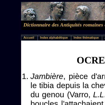
Dictionnaire des Antiquités romaines 
Accueil
Index alphabétique
Index thématique
OCRE
Jambière
, pièce d'a
le tibia depuis la ch
du genou (Varro,
L.L
boucles l'attachaient