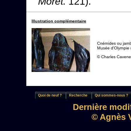
Moret.
121).
Illustration complémentaire
Cnémides ou jamb
Musée d'Olympie 
© Charles Cavene
Quoi de neuf ?
Recherche
Qui sommes-nous ?
Dernière modif
© Agnès V