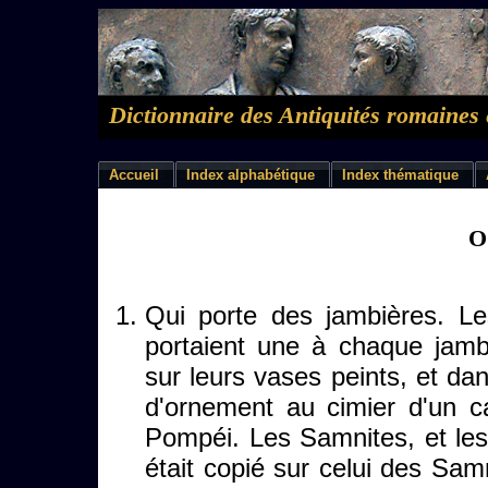
Dictionnaire des Antiquités romaines 
Accueil
Index alphabétique
Index thématique
O
Qui porte des jambières. L
portaient une à chaque jam
sur leurs vases peints, et dans
d'ornement au cimier d'un 
Pompéi. Les Samnites, et les
était copié sur celui des Samn