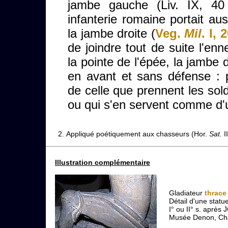
jambe gauche (Liv. IX, 40
infanterie romaine portait au
la jambe droite (
Veg.
Mil
. I, 
de joindre tout de suite l'enn
la pointe de l'épée, la jambe 
en avant et sans défense : 
de celle que prennent les sol
ou qui s'en servent comme d'u
Appliqué poétiquement aux chasseurs (Hor.
Sat.
II
Illustration complémentaire
Gladiateur
thrace
Détail d'une statu
I° ou II° s. après 
Musée Denon, Châ