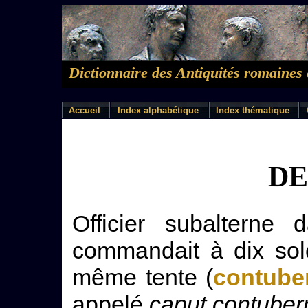
Dictionnaire des Antiquités romaines 
Accueil
Index alphabétique
Index thématique
DE
Officier subalterne 
commandait à dix sol
même tente (
contube
appelé
caput contubern