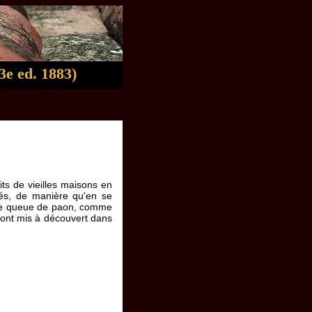
3e ed. 1883)
ts de vieilles maisons en
tés, de manière qu'en se
une queue de paon, comme
s ont mis à découvert dans