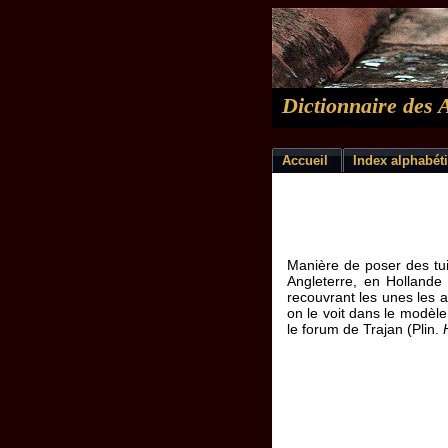
Dictionnaire des 
Accueil
Index alphabét
Manière de poser des tui
Angleterre, en Hollande
recouvrant les unes les
on le voit dans le modèle
le forum de Trajan (Plin.