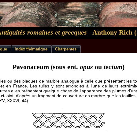
Antiquités romaines et grecques
- Anthony Rich (
ique
Index thématique
Charpentes
Pavonaceum (sous ent.
opus
ou
tectum
)
les ou des plaques de marbre analogue à celle que présentent les toi
 et en France. Les tuiles y sont arrondies à l'une de leurs extrémi
 autres elles présentent quelque chose de l'apparence des plumes d'
 ci-joint, d'après un fragment de couverture en marbre que les fouille
HN
, XXXVI, 44).