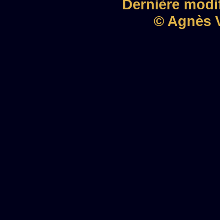
Dernière modif
© Agnès V