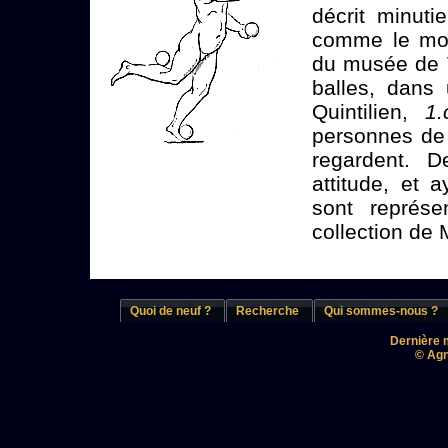
décrit minuti
comme le mont
du musée de V
balles, dans
Quintilien,
1.c
personnes de 
regardent. 
attitude, et
sont représ
collection de
Quoi de neuf ?
Recherche
Qui sommes-nous ?
Dernière m
© Agn