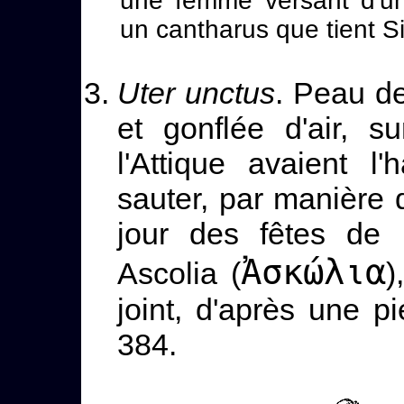
une femme versant d'un
un cantharus que tient Si
Uter unctus
. Peau de
et gonflée d'air, s
l'Attique avaient 
sauter, par manière 
jour des fêtes de 
Ἀσκώλια
Ascolia (
)
joint, d'après une p
384.