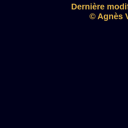
Dernière modif
© Agnès V