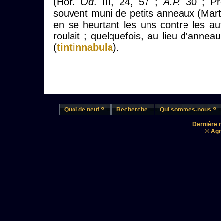
(Hor.
Od
. III, 24, 57 ;
A.P.
30 ; Prop
souvent muni de petits anneaux (Mart. 
en se heurtant les uns contre les au
roulait ; quelquefois, au lieu d'anneau
(
tintinnabula
).
Quoi de neuf ?
Recherche
Qui sommes-nous ?
Dernière m
© Agn