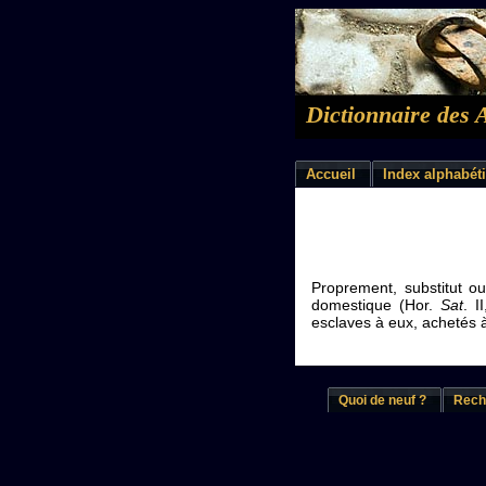
Dictionnaire des 
Accueil
Index alphabét
Proprement, substitut ou
domestique (Hor.
Sat
. I
esclaves à eux, achetés à 
Quoi de neuf ?
Rech