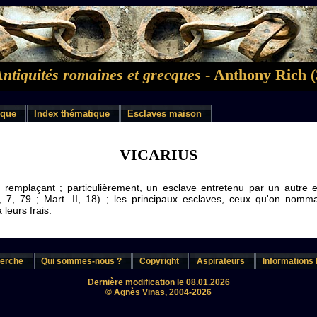
Antiquités romaines et grecques
- Anthony Rich (
ique
Index thématique
Esclaves maison
VICARIUS
 remplaçant ; particulièrement, un esclave entretenu par un autre e
I, 7, 79 ; Mart. II, 18) ; les principaux esclaves, ceux qu'on nomm
leurs frais.
erche
Qui sommes-nous ?
Copyright
Aspirateurs
Informations 
Dernière modification le 08.01.2026
© Agnès Vinas, 2004-2026