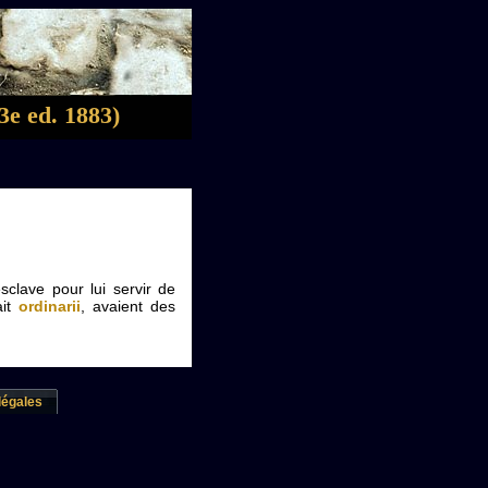
3e ed. 1883)
sclave pour lui servir de
ait
ordinarii
, avaient des
légales