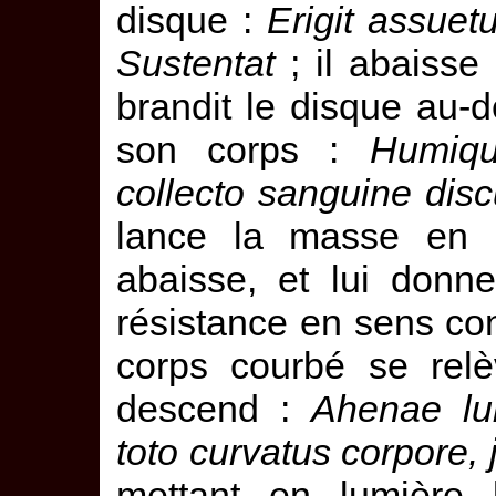
disque :
Erigit assuet
Sustentat
; il abaisse
brandit le disque au-
son corps :
Humiqu
collecto sanguine dis
lance la masse en b
abaisse, et lui donn
résistance en sens con
corps courbé se rel
descend :
Ahenae lu
toto curvatus corpore, j
mettant en lumière l