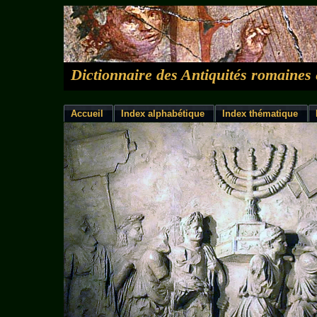
Dictionnaire des Antiquités romaines 
Accueil
Index alphabétique
Index thématique