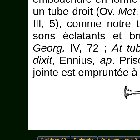
un tube droit (Ov.
Met
.
III, 5), comme notre t
sons éclatants et br
Georg.
IV, 72 ;
At tub
dixit
, Ennius,
ap
. Pris
jointe est empruntée à l
Quoi de neuf ?
Recherche
Qui sommes-nous ?