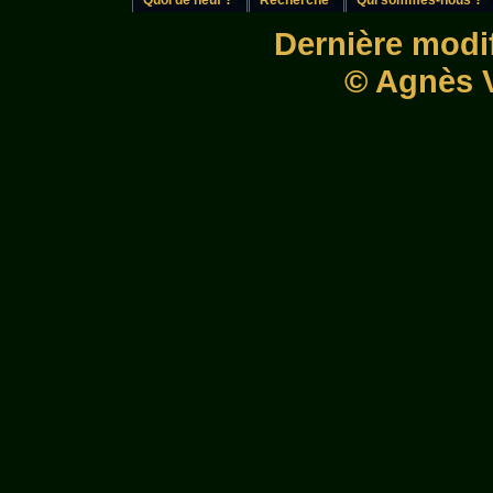
Dernière modif
© Agnès V