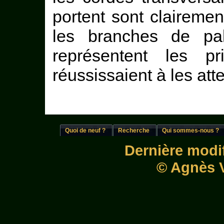
portent sont clairement
les branches de pa
représentent les p
réussissaient à les att
Quoi de neuf ?
Recherche
Qui sommes-nous ?
Dernière modif
© Agnès V