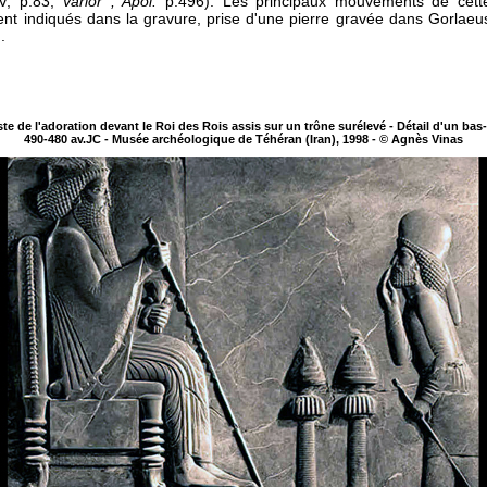
V, p.83,
Varior ; Apol.
p.496). Les principaux mouvements de cett
nt indiqués dans la gravure, prise d'une pierre gravée dans Gorlaeu
.
ste de l'adoration devant le Roi des Rois assis sur un trône surélevé - Détail d'un bas-
490-480 av.JC - Musée archéologique de Téhéran (Iran), 1998 - © Agnès Vinas