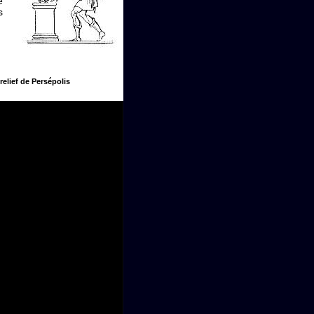
e
s
relief de Persépolis