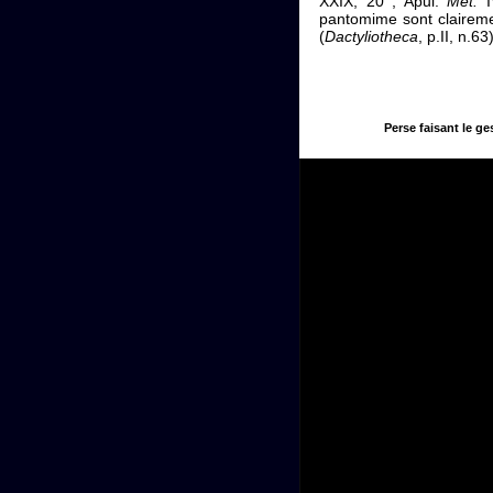
XXIX, 20 ; Apul.
Met.
I
pantomime sont claireme
(
Dactyliotheca
, p.II, n.63)
Perse faisant le ge