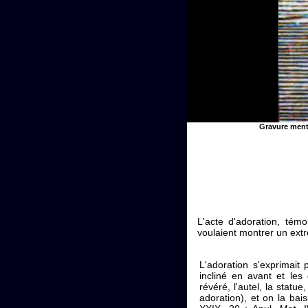
Gravure ment
L'acte d'adoration, tém
voulaient montrer un ext
L'adoration s'exprimait 
incliné en avant et les
révéré, l'autel, la statu
adoration), et on la bais