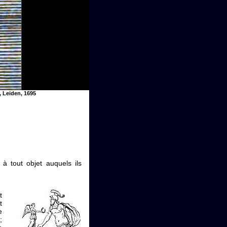
.2, Leiden, 1695
à tout objet auquels ils
t
t
e
;