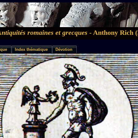
Antiquités romaines et grecques
- Anthony Rich (
ique
Index thématique
Dévotion