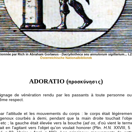
ionnée par Rich in Abraham Gorlaeus -
Dactyliotheca seu annulorum sigillarium
... t
Österreichische Nationalbibliotek
ADORATIO (
)
προσκύνησις
oignage de vénération rendu par les passants à toute personne ou 
rême respect.
par l'attitude et les mouvements du corps : le corps était légèremen
 genoux courbés à demi, pendant que la main droite touchait l'obje
e, etc ; la gauche était élevée vers la bouche (
ad os
, d'où vient le term
ait en l'agitant vers l'objet qu'on voulait honorer (Plin.
H.N.
XXVIII, 5 