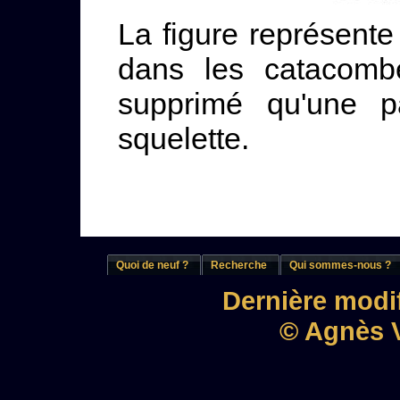
La figure représente
dans les catacom
supprimé qu'une pa
squelette.
Quoi de neuf ?
Recherche
Qui sommes-nous ?
Dernière modif
© Agnès V