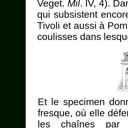
Veget.
Mil
. IV, 4). D
qui subsistent enco
Tivoli et aussi à Pom
coulisses dans lesque
Et le specimen donn
fresque, où elle défe
les chaînes par l