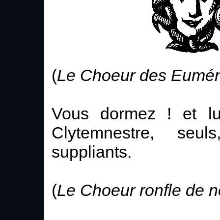
(
Le Choeur des Euméni
Vous dormez ! et lu
Clytemnestre, seul
suppliants.
(
Le Choeur ronfle de 