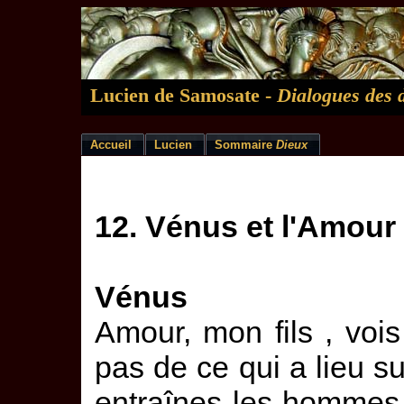
Lucien de Samosate -
Dialogues des 
Accueil
Lucien
Sommaire
Dieux
12. Vénus et l'Amour
Vénus
Amour, mon fils , vois
pas de ce qui a lieu su
entraînes les hommes 