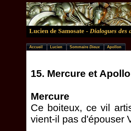
Lucien de Samosate -
Dialogues des 
Accueil
Lucien
Sommaire
Dieux
Apollon
15. Mercure et Apoll
Mercure
Ce boiteux, ce vil art
vient-il pas d'épouser