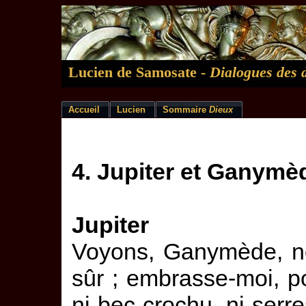
Lucien de Samosate -
Dialogues des 
Accueil
Lucien
Sommaire
Dieux
4. Jupiter et Ganymè
Jupiter
Voyons, Ganymède, no
sûr ; embrasse-moi, po
ni bec crochu, ni serre