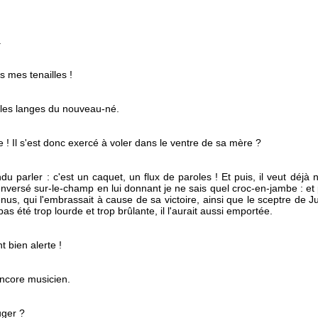
.
as mes tenailles !
s les langes du nouveau-né.
 ! Il s'est donc exercé à voler dans le ventre de sa mère ?
u parler : c'est un caquet, un flux de paroles ! Et puis, il veut déjà no
 renversé sur-le-champ en lui donnant je ne sais quel croc-en-jambe : et p
énus, qui l'embrassait à cause de sa victoire, ainsi que le sceptre de Jupi
 pas été trop lourde et trop brûlante, il l'aurait aussi emportée.
t bien alerte !
 encore musicien.
uger ?