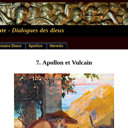
te -
Dialogues des dieux
maire
Dieux
Apollon
Hermès
7. Apollon et Vulcain