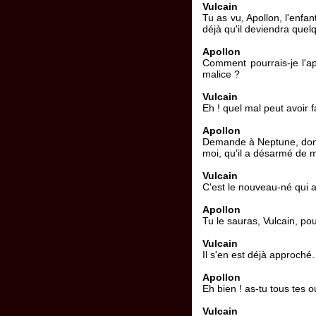
Vulcain
Tu as vu, Apollon, l'enfa
déjà qu'il deviendra que
Apollon
Comment pourrais-je l'ap
malice ?
Vulcain
Eh ! quel mal peut avoir f
Apollon
Demande à Neptune, dont i
moi, qu'il a désarmé de 
Vulcain
C'est le nouveau-né qui a 
Apollon
Tu le sauras, Vulcain, pou
Vulcain
Il s'en est déjà approché.
Apollon
Eh bien ! as-tu tous tes o
Vulcain