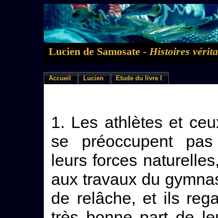
Lucien de Samosate -
Histoires vérit
Accueil
Lucien
Etude du livre I
1. Les athlètes et ceu
se préoccupent pas e
leurs forces naturelles
aux travaux du gymnase
de relâche, et ils r
très bonne part de le