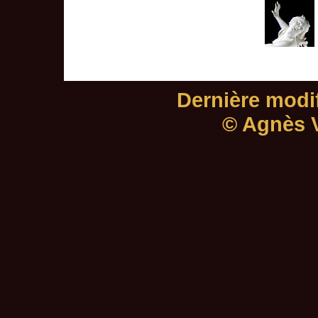
Dernière modif
© Agnès V