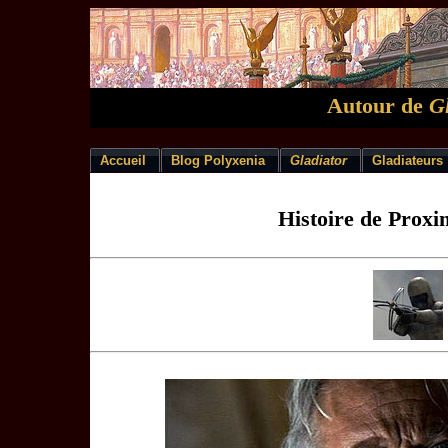
Autour de
Gl
Accueil
Blog Polyxenia
Gladiator
Gladiateurs
Histoire de Proxi