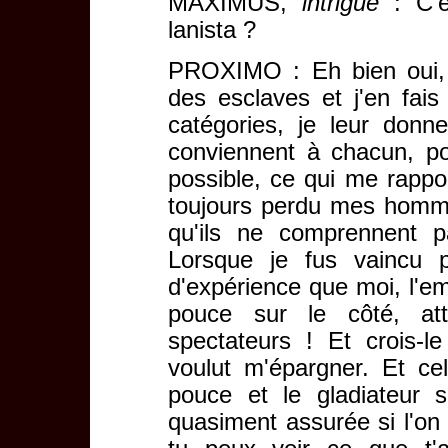
MAXIMUS,
intrigué
: C'e
lanista ?
PROXIMO : Eh bien oui, j'
des esclaves et j'en fais
catégories, je leur don
conviennent à chacun, po
possible, ce qui me rappo
toujours perdu mes hommes
qu'ils ne comprennent p
Lorsque je fus vaincu p
d'expérience que moi, l'em
pouce sur le côté, atte
spectateurs ! Et crois-l
voulut m'épargner. Et cel
pouce et le gladiateur 
quasiment assurée si l'on 