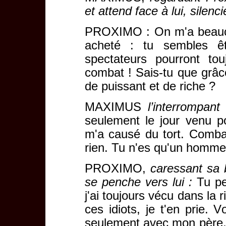
et attend face à lui, silenc
PROXIMO : On m'a beaucou
acheté : tu sembles êt
spectateurs pourront to
combat ! Sais-tu que grâc
de puissant et de riche ?
MAXIMUS
l’interrompant
seulement le jour venu p
m'a causé du tort. Comba
rien. Tu n'es qu'un homme 
PROXIMO,
caressant sa b
se penche vers lui :
Tu pe
j'ai toujours vécu dans la
ces idiots, je t'en prie. Vo
seulement avec mon père, 