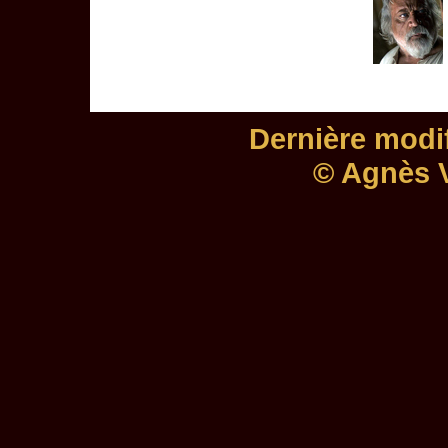
Dernière modif
© Agnès V