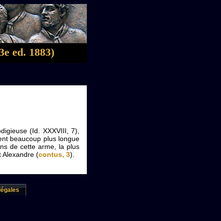
3e ed. 1883)
digieuse (Id. XXXVIII, 7),
ent beaucoup plus longue
ns de cette arme, la plus
t Alexandre (
contus, 3
).
légales