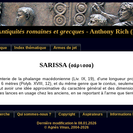
Antiquités romaines et grecques
- Anthony Rich (
ique
Index thématique
Armes de jet
SARISSA (
)
σάρισσα
fanterie de la phalange macédonienne (Liv. IX, 19), d'une longueur pro
 6 mètres (Polyb. XVIII, 12), et du même genre que le
contus
, seulem
ut avoir une idée approximative du caractère général et des dimensio
des lances en usage chez les anciens, en se reportant à l'arme que tien
erche
Qui sommes-nous ?
Copyright
Aspirateurs
Informations 
Dernière modification le 08.01.2026
© Agnès Vinas, 2004-2026