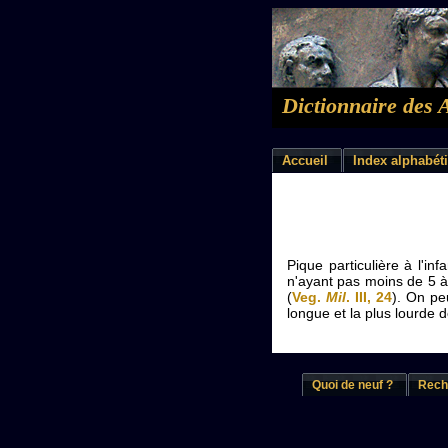
Dictionnaire des 
Accueil
Index alphabét
Pique particulière à l'in
n'ayant pas moins de 5 à
(
Veg.
Mil
. III, 24
). On pe
longue et la plus lourde 
Quoi de neuf ?
Rech