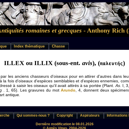
Antiquités romaines et grecques
- Anthony Rich (
ique
Index thématique
Chasse
ILLEX ou ILLIX (sous-ent.
avis
), (
)
παλευτής
r les anciens chasseurs d'oiseaux pour en attirer d'autres dans leurs
ent à la fois d'oiseaux d'espèces semblables et d'espèces ennemies, c
 dressé à saisir les oiseaux qu'il avait attirés à sa portée (Plant.
As
. I, 
g
. 1, 65). Les gravures du mot
Arundo
, 4, donnent deux spécimens
art antique.
erche
Qui sommes-nous ?
Copyright
Aspirateurs
Informations 
Dernière modification le 08.01.2026
© Agnès Vinas, 2004-2026