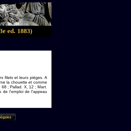
3e ed. 1883)
 filets et leurs pièges. A
omme la chouette et comme
3, 68 ; Pallad. X, 12 ; Mart.
 de l'emploi de l'appeau
légales