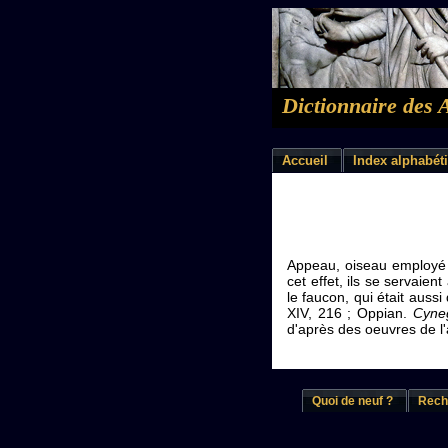
Dictionnaire des 
Accueil
Index alphabét
Appeau, oiseau employé pa
cet effet, ils se servai
le faucon, qui était aussi
XIV, 216 ; Oppian.
Cyne
d'après des oeuvres de l'
Quoi de neuf ?
Rech