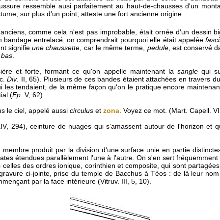
haussure ressemble ausi parfaitement au haut-de-chausses d'un mont
tume, sur plus d'un point, atteste une fort ancienne origine.
 anciens, comme cela n'est pas improbable, était ornée d'un dessin big
un bandage entrelacé, on comprendrait pourquoi elle était appelée
fasc
nt signifie
une chaussette
, car le même terme,
pedule
, est conservé d
 bas
.
sière et forte, formant ce qu'on appelle maintenant la
sangle
qui su
ic.
Div
. II, 65). Plusieurs de ces bandes étaient attachées en travers du
ui les tendaient, de la même façon qu'on le pratique encore maintenant
al (
Ep
. V, 62).
s le ciel, appelé aussi
circulus
et
zona
. Voyez ce mot. (Mart. Capell. VI
XIV, 294), ceinture de nuages qui s'amassent autour de l'horizon et
, membre produit par la division d'une surface unie en partie distincte
tes étendues parallèlement l'une à l'autre. On s'en sert fréquemment 
 celles des ordres ionique, corinthien et composite, qui sont partagée
ravure ci-jointe, prise du temple de Bacchus à Téos : de là leur no
ençant par la face intérieure (Vitruv. III, 5, 10).