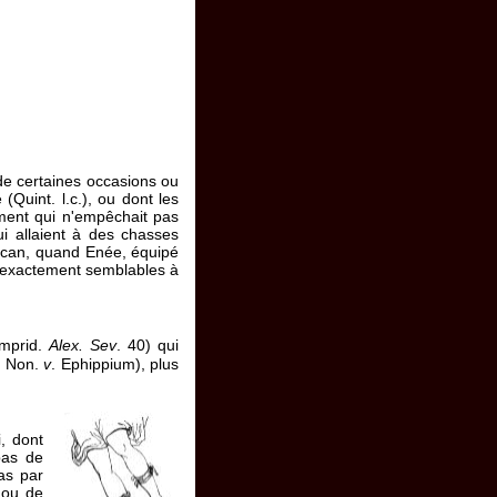
de certaines occasions ou
(Quint. l.c.), ou dont les
ment qui n'empêchait pas
i allaient à des chasses
atican, quand Enée, équipé
s exactement semblables à
amprid.
Alex. Sev
. 40) qui
. Non.
v
. Ephippium), plus
, dont
pas de
as par
 ou de