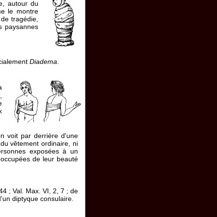
e, autour du
me le montre
 de tragédie,
es paysannes
écialement
Diadema
.
a
,
e
x
on voit par derrière d'une
e du vêtement ordinaire, ni
personnes exposées à un
réoccupées de leur beauté
144 ; Val. Max. VI, 2, 7 ; de
d'un diptyque consulaire.