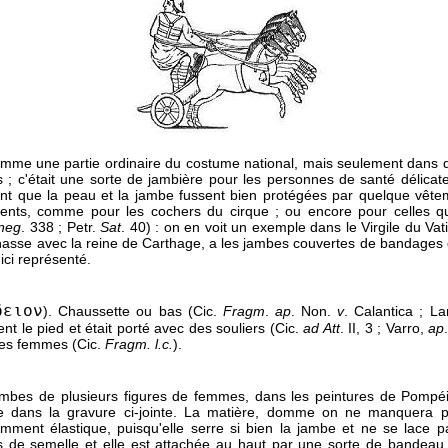
 comme une partie ordinaire du costume national, mais seulement dans 
s ; c'était une sorte de jambière pour les personnes de santé délicate 
ent que la peau et la jambe fussent bien protégées par quelque vête
ments, comme pour les cochers du cirque ; ou encore pour celles qu
neg
. 338 ; Petr.
Sat
. 40) : on en voit un exemple dans le Virgile du V
hasse avec la reine de Carthage, a les jambes couvertes de bandage
ici représenté.
δειον
). Chaussette ou bas (Cic.
Fragm
.
ap
. Non.
v
. Calantica ; L
nt le pied et était porté avec des souliers (Cic.
ad Att
. II, 3 ; Varro,
ap
 les femmes (Cic.
Fragm. l.c.
).
jambes de plusieurs figures de femmes, dans les peintures de Pompéi
e dans la gravure ci-jointe. La matière, domme on ne manquera 
demment élastique, puisqu'elle serre si bien la jambe et ne se lace p
as de semelle et elle est attachée au haut par une sorte de bandeau