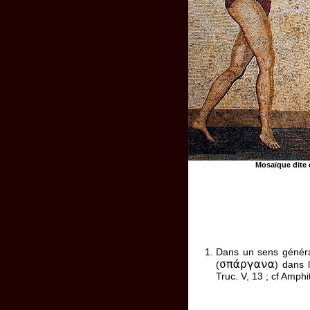
Mosaïque dite d
Dans un sens généra
σπάργανα
(
) dans 
Truc. V, 13 ; cf Amphit