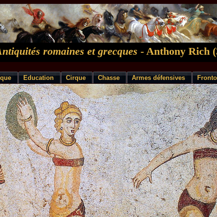
Antiquités romaines et grecques
- Anthony Rich (
ique
Education
Cirque
Chasse
Armes défensives
Front