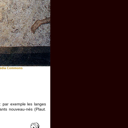
edia Commons
: par exemple les langes
ants nouveau-nés (Plaut.