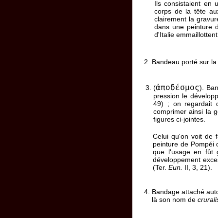
Ils consistaient en
corps de la tête a
clairement la gravur
dans une peinture d
d'Italie emmaillotten
Bandeau porté sur l
ἀποδέσμος
(
). Ban
pression le dévelop
49) ; on regardait
comprimer ainsi la 
figures ci-jointes.
Celui qu'on voit de 
peinture de Pompéi où
que l'usage en fût 
développement excess
(Ter.
Eun.
II, 3, 21).
Bandage attaché autou
là son nom de
crurali