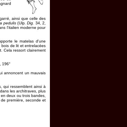
agnard
arré, ainsi que celle des
ia pedulis
(Ulp.
Dig
. 34, 2,
ans l'italien moderne pour
pporte le matelas d'une
 bois de lit et entrelacées
. Cela ressort clairement
, 196°
 qui annoncent un mauvais
s, qui ressemblent ainsi à
dans les architraves, plus
s en deux ou trois bandes,
m de première, seconde et