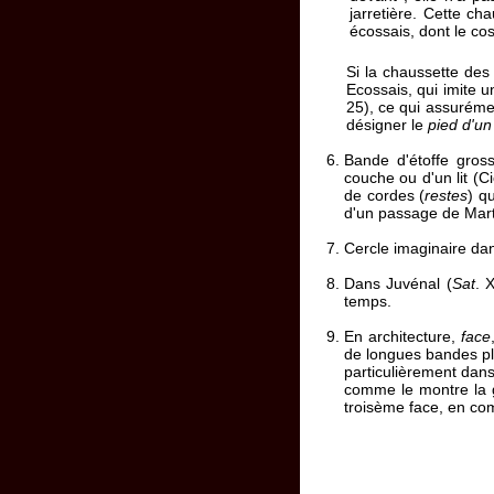
jarretière. Cette c
écossais, dont le cos
Si la chaussette des
Ecossais, qui imite 
25), ce qui assuréme
désigner le
pied d'un
Bande d'étoffe gros
couche ou d'un lit (C
de cordes (
restes
) q
d'un passage de Marti
Cercle imaginaire dan
Dans Juvénal (
Sat
. 
temps.
En architecture,
face
de longues bandes pla
particulièrement dans
comme le montre la g
troisème face, en comm