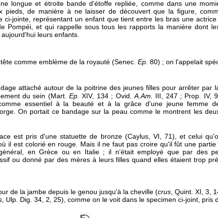
 une longue et étroite bande d'étoffe repliée, comme dans une momi
ux pieds, de manière à ne laisser de découvert que la figure, com
e ci-jointe, représentant un enfant que tient entre les bras une actrice
e Pompéi, et qui rappelle sous tous les rapports la manière dont l
t aujourd'hui leurs enfants.
a tête comme emblème de la royauté (Senec.
Ep
. 80) ; on l'appelait sp
dage attaché autour de la poitrine des jeunes filles pour arrêter par l
pement du sein (Mart.
Ep.
XIV, 134 ; Ovid.
A.Am.
III, 247 ; Prop. IV, 9
 comme essentiel à la beauté et à la grâce d'une jeune femme d
gorge. On portait ce bandage sur la peau comme le montrent les deu
face est pris d'une statuette de bronze (Caylus, VI, 71), et celui qu'
 il est colorié en rouge. Mais il ne faut pas croire qu'il fût une parti
général, en Grèce ou en Italie ; il n'était employé que par des 
if ou donné par des mères à leurs filles quand elles étaient trop p
r de la jambe depuis le genou jusqu'à la cheville (
crus
, Quint. XI, 3, 
s
, Ulp. Dig. 34, 2, 25), comme on le voit dans le specimen ci-joint, pris 