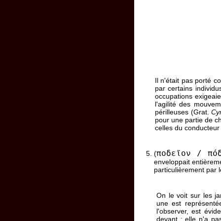
Il n'était pas porté
par certains individu
occupations exigeai
l'agilité des mouve
périlleuses (Grat.
Cy
pour une partie de c
celles du conducteur 
ποδεῖον / πό
(
enveloppait entièreme
particulièrement par
On le voit sur les 
une est représenté
l'observer, est évi
devant ; elle n'a p