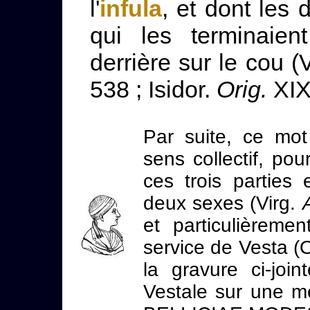
l'
infula
, et dont les 
qui les terminaien
derrière sur le cou (
538 ; Isidor.
Orig.
XIX,
Par suite, ce mo
sens collectif, po
ces trois parties 
deux sexes (Virg.
et particulièreme
service de Vesta (
la gravure ci-join
Vestale sur une mé