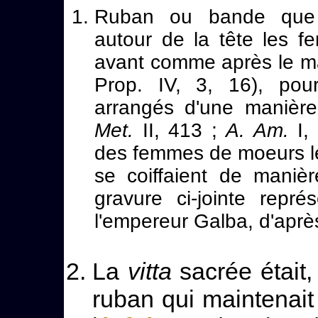
Ruban ou bande que p
autour de la tête les f
avant comme après le ma
Prop. IV, 3, 16), pou
arrangés d'une manière
Met.
II, 413 ;
A. Am.
I, 
des femmes de moeurs l
se coiffaient de manière
gravure ci-jointe repr
l'empereur Galba, d'aprè
La
vitta
sacrée était,
ruban qui maintenait