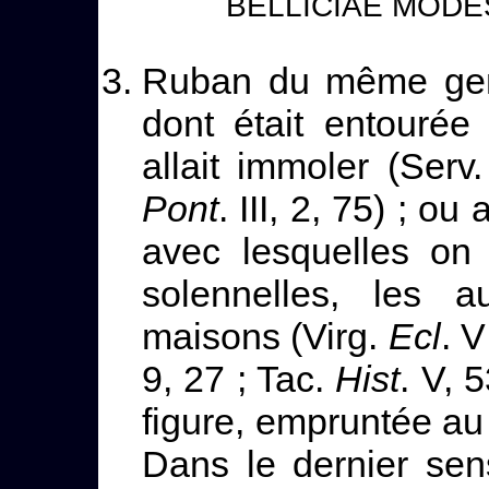
BELLICIAE MODES
Ruban du même genr
dont était entourée 
allait immoler (Serv
Pont
. III, 2, 75) ; o
avec lesquelles on 
solennelles, les a
maisons (Virg.
Ecl
. V
9, 27 ; Tac.
Hist
. V, 
figure, empruntée au 
Dans le dernier sen