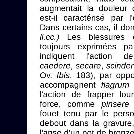
augmentait la douleur 
est-il caractérisé par l
Dans certains cas, il don
ll.cc.)
Les blessures qu
toujours exprimées p
indiquent l'action d
caedere
,
secare
,
scinde
Ov.
Ibis
, 183), par oppo
accompagnent
flagru
l'action de frapper lo
force, comme
pinser
fouet tenu par le pers
debout dans la gravure,
l'anse d'un pot de bronz