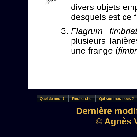
divers objets em
desquels est ce f
Flagrum fimbr
plusieurs laniè
une frange (
fimbr
Quoi de neuf ?
Recherche
Qui sommes-nous ?
Dernière modif
© Agnès V