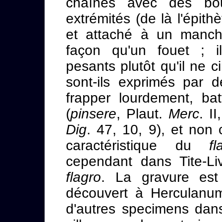
chaînes avec des bo
extrémités (de là l'épith
et attaché à un manch
façon qu'un fouet ; i
pesants plutôt qu'il ne ci
sont-ils exprimés par d
frapper lourdement, bat
(
pinsere
, Plaut.
Merc
. I
Dig
. 47, 10, 9), et non c
caractéristique du
fl
cependant dans Tite-Li
flagro
. La gravure est
découvert à Herculanum
d'autres specimens dan