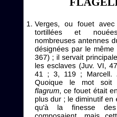
FLAGEL
Verges, ou fouet avec 
tortillées et nou
nombreuses antennes du
désignées par le même
367) ; il servait principa
les esclaves (Juv. VI, 4
41 ; 3, 119 ; Marcell.
Quoique le mot soit 
flagrum
, ce fouet était 
plus dur ; le diminutif en
qu'à la finesse des
composaient, mais cet