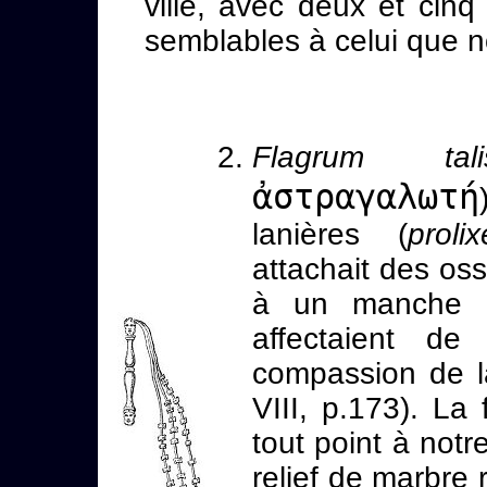
ville, avec deux et cinq
semblables à celui que 
Flagrum ta
ἀστραγαλωτή
lanières (
proli
attachait des os
à un manche c
affectaient de
compassion de l
VIII, p.173). La 
tout point à notr
relief de marbre