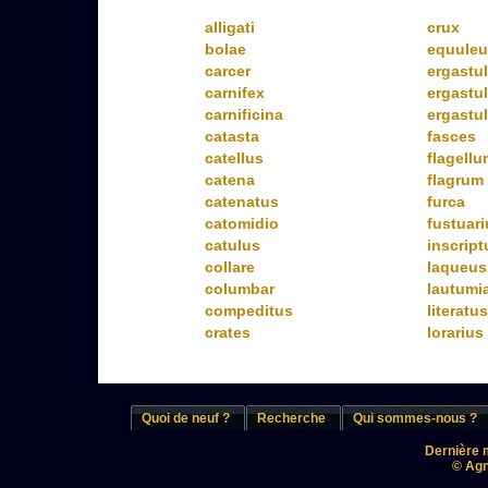
alligati
crux
bolae
equuleu
carcer
ergastul
carnifex
ergastu
carnificina
ergastu
catasta
fasces
catellus
flagellu
catena
flagrum
catenatus
furca
catomidio
fustuar
catulus
inscript
collare
laqueus
columbar
lautumi
compeditus
literatus
crates
lorarius
Quoi de neuf ?
Recherche
Qui sommes-nous ?
Dernière m
© Agn