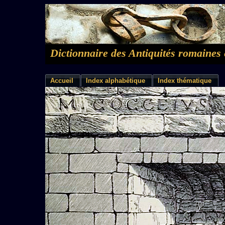
Dictionnaire des Antiquités romaines 
Accueil
Index alphabétique
Index thématique