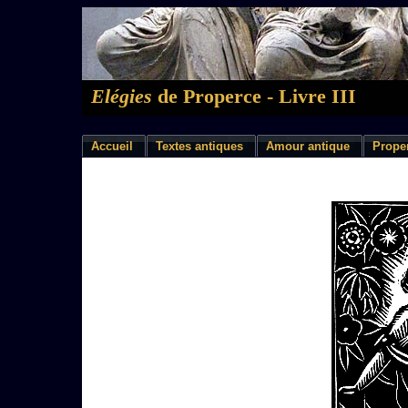
Elégies
de Properce - Livre III
Accueil
Textes antiques
Amour antique
Prope