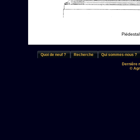
Piédestal
Quoi de neuf ?
Recherche
Qui sommes-nous ?
Dernière m
© Agn