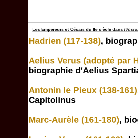
Les Empereurs et Césars du IIe siècle dans
l'Hist
Hadrien (117-138)
, biogra
Aelius Verus (adopté par 
biographie d'Aelius Spart
Antonin le Pieux (138-161)
Capitolinus
Marc-Aurèle (161-180)
, bi