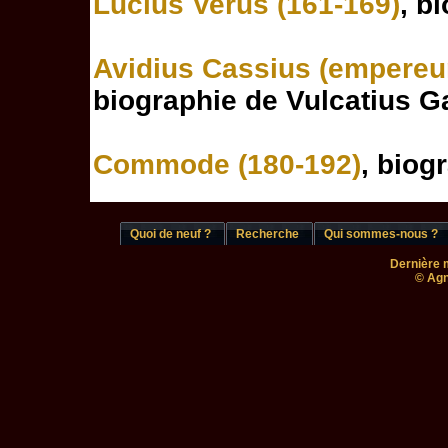
Lucius Verus (161-169)
, b
Avidius Cassius (empereu
biographie de Vulcatius G
Commode (180-192)
, biog
Quoi de neuf ?
Recherche
Qui sommes-nous ?
Dernière m
© Agn