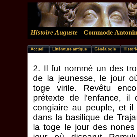
Histoire Auguste
- Commode Antoni
Accueil
Littérature antique
Généalogie
Histor
2. Il fut nommé un des tro
de la jeunesse, le jour où 
toge virile. Revêtu enc
prétexte de l'enfance, il
congiaire au peuple, et il
dans la basilique de Trajan
la toge le jour des nones d
jour où disparut Romul