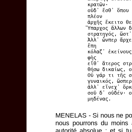
κρατῶν·
οὐδ᾽ ἔσθ᾽ ὅπου 
πλέον
ἀρχῆς ἔκειτο θε
Ὕπαρχος ἄλλων δ
στρατηγός, ὥστ᾽
Ἀλλ᾽ ὧνπερ ἄρχε
ἔπη
κόλαζ᾽ ἐκείνους
φὴς
εἴθ᾽ ἅτερος στρ
θήσω δικαίως, ο
Οὐ γάρ τι τῆς σ
γυναικός, ὥσπερ
ἀλλ᾽ εἵνεχ᾽ ὅρκ
σοῦ δ᾽ οὐδέν· ο
μηδένας.
MENELAS - Si nous ne pouv
nous pourrons du moins a
autorité absolue ; et si t