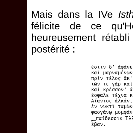
Mais dans la IVe
Ist
félicite de ce qu'
heureusement rétabli
postérité :
ἔστιν δ’ ἀφάνε
καὶ μαρναμένων
πρὶν τέλος ἄκˈ
τῶν τε γὰρ καὶ
καὶ κρέσσον’ ἀ
ἔσφαλε τέχνα κ
Αἴαντος ἀλκάν,
ἐν νυκτὶ ταμὼν
φασγάνῳ μομφὰν
⸐παίδεσσιν Ἑλ
ἔβαν.