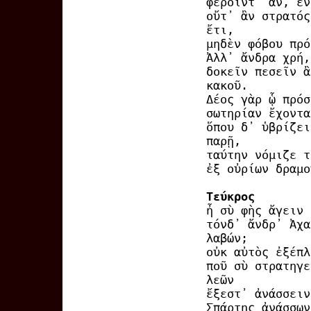
φέροιντ᾽ ἄν, ἔν
οὔτ᾽ ἂν στρατός
ἔτι,
μηδὲν φόβου πρό
Ἀλλ᾽ ἄνδρα χρή,
δοκεῖν πεσεῖν ἂ
κακοῦ.
Δέος γὰρ ᾧ πρόσ
σωτηρίαν ἔχοντα
ὅπου δ᾽ ὑβρίζει
παρῇ,
ταύτην νόμιζε τ
ἐξ οὐρίων δραμο
Τεύκρος
ἦ σὺ φὴς ἄγειν
τόνδ᾽ ἄνδρ᾽ Ἀχα
λαβών;
οὐκ αὐτὸς ἐξέπλ
ποῦ σὺ στρατηγε
λεῶν
ἔξεστ᾽ ἀνάσσειν
Σπάρτης ἀνάσσων