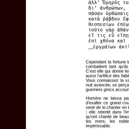
ἀλλ’ Ὅμηρός το
δι’ ἀνθρώπων, 
πᾶσαν ὀρθώσαις
κατὰ ῥάβδον ἔφ
θεσπεσίων ἐπέω
τοῦτο γὰρ ἀθάν
εἴ τις εὖ εἴπῃ
ἐπὶ χθόνα καὶ 
⸏ἐργμάτων ἀκτ
Cependant la fortune 
combattent tant qu'il
C'est elle qui donne l
aussi l'artifice des faib
Vous connaissez la val
nuit avancée, se perça
guerriers grecs accour
Homère ne laissa pas
d'exalter ce grand co
venir de le chanter en
; elle retentit dans l
qu'ont chanté de beaux
les mers, les nobl
impérissable.