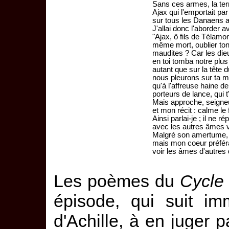
Sans ces armes, la terre
Ajax qui l'emportait pa
sur tous les Danaens a
J'allai donc l'aborder 
"Ajax, ô fils de Télamo
même mort, oublier t
maudites ? Car les dieu
en toi tomba notre plus 
autant que sur la tête d
nous pleurons sur ta m
qu'à l'affreuse haine 
porteurs de lance, qui t'
Mais approche, seigneu
et mon récit : calme le 
Ainsi parlai-je ; il ne ré
avec les autres âmes v
Malgré son amertume, il
mais mon coeur préféra
voir les âmes d'autres 
Les poèmes du
Cycle
épisode, qui suit im
d'Achille, à en juger 