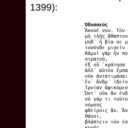
1399):
Ὀδυσσεύς
Ἄκουέ νυν. Τὸν 
μὴ τλῇς ἄθαπτον
μηδ᾽ ἡ βία σε μ
τοσόνδε μισεῖν 
Κἀμοὶ γὰρ ἦν πο
στρατοῦ,
ἐξ οὗ ᾽κράτησα 
ἀλλ᾽ αὐτὸν ἔμπα
οὐκ ἀντατιμάσαι
ἕν᾽ ἄνδρ᾽ ἰδεῖν
Τροίαν ἀφικόμεσ
Ὥστ᾽ οὐκ ἂν ἐνδ
οὐ γάρ τι τοῦτο
νόμους
φθείροις ἄν. Ἄν
θάνοι,
βλάπτειν τὸν ἐσ
κυρῇς.