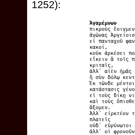
1252):
Ἀγαμέμνων
πικροὺς ἔοιγμεν
ἀγῶνας Ἀργείοισ
εἰ πανταχοῦ φαν
κακοί,
κοὐκ ἀρκέσει πο
εἴκειν ἃ τοῖς π
κριταῖς,
ἀλλ᾽ αἰὲν ἡμᾶς 
ἢ σὺν δόλῳ κεντ
Ἐκ τῶνδε μέντοι
κατάστασις γένο
εἰ τοὺς δίκῃ νι
καὶ τοὺς ὄπισθε
ἄξομεν.
Ἀλλ᾽ εἰρκτέον τ
πλατεῖς
οὐδ᾽ εὐρύνωτοι 
ἀλλ᾽ οἱ φρονοῦν