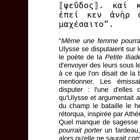
⟦ψεῦδος⟧. καί 
ἐπεί κεν ἀνὴρ 
μαχέσαιτο”.
"
Même une femme pourrai
Ulysse se disputaient sur l
le poète de la
Petite Iliad
d'envoyer des leurs sous le
à ce que l'on disait de la
mentionner. Les émissa
disputer : l'une d'elles 
qu'Ulysse et argumentait ai
du champ le bataille le hé
rétorqua, inspirée par Athé
Quel manque de sagesse !
pourrait porter
un fardeau, 
alors qu'elle ne saurait com