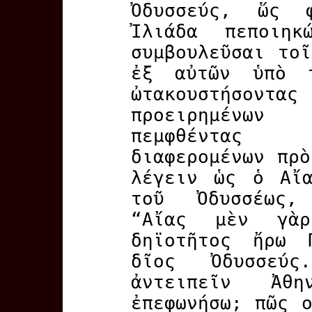
Ὀδυσσεύς, ὥς 
Ἰλιάδα πεποιη
συμβουλεῦσαι το
ἐξ αὐτῶν ὑπὸ 
ὠτακουστήσοντας
προειρημένω
πεμφθέντας 
διαφερομένων πρ
λέγειν ὡς ὁ Αἴα
τοῦ Ὀδυσσέως,
“Αἴας μὲν γὰ
δηϊοτῆτος ἤρω 
δῖος Ὀδυσσεύ
ἀντειπεῖν Ἀθ
ἐπεφωνήσω; πῶς 