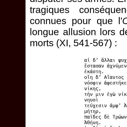
tragiques conséque
connues pour que l'
longue allusion lors d
morts (XI, 541-567) :
αἱ δ’ ἄλλαι ψυχ
ἕστασαν ἀχνύμεν
ἑκάστη.
οἴη δ’ Αἴαντος 
νόσφιν ἀφεστήκε
νίκης,
τήν μιν ἐγὼ νίκ
νηυσὶ
τεύχεσιν ἀμφ’ Ἀ
μήτηρ,
παῖδες δὲ Τρώων
Ἀθήνη.