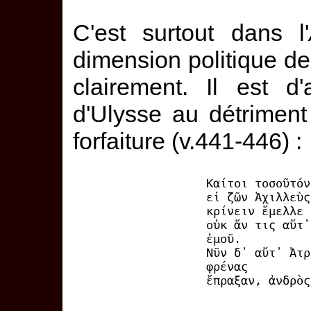
C'est surtout dans l'
dimension politique de
clairement. Il est d
d'Ulysse au détriment 
forfaiture (v.441-446) :
Καίτοι τοσοῦτόν
εἰ ζῶν Ἀχιλλεὺς
κρίνειν ἔμελλε 
οὐκ ἄν τις αὔτ᾽
ἐμοῦ.
Νῦν δ᾽ αὔτ᾽ Ἀτρ
φρένας
ἔπραξαν, ἀνδρὸς