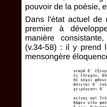
pouvoir de la poésie, e
Dans l'état actuel de
premier à développe
manière consistante
(v.34-58) : il y prend 
mensongère éloquence
νεαρὰ δ᾽ ἐξευρ
ἐς ἔλεγχον, ἅπ
δὲ λόγοι φθονε
ἅπτεται δ᾽ ἐσλ
χειρόνεσσι δ᾽ 
κεῖνος καὶ Τελ
δάψεν υἱὸν φασ