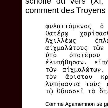
scholie du vers (XI, 
comment des Troyens p
φυλαττόμενος ὁ
θατέρῳ χαρίσ
Ἀχιλλέως ὅπλ
αἰχμαλώτους τῶν
ὑπὸ ὁποτέρου
ἐλυπήθησαν. εἰπ
τῶν αἰχμαλώτων,
τὸν ἄριστον κρ
λυπήσαντα τοὺς 
τῷ Ὀδυσσεῖ τὰ ὅπ
Comme Agamemnon se garda