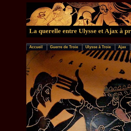
La querelle entre Ulysse et Ajax à p
Accueil
Guerre de Troie
Ulysse à Troie
Ajax