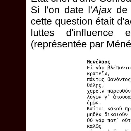
Si l'on date l'
Ajax
de 
cette question était d'
luttes d'influence
(représentée par Méné
Μενέλαος
Εἰ γὰρ βλέποντο
κρατεῖν,
πάντως θανόντος
θέλῃς,
χερσὶν παρευθύν
λόγων γ᾽ ἀκοῦσα
ἐμῶν.
Καίτοι κακοῦ πρ
μηδὲν δικαιοῦν 
Οὐ γάρ ποτ᾽ οὔτ
καλῶς