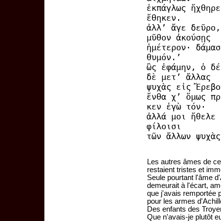
ἐκπάγλως ἤχθηρε
ἔθηκεν.
ἀλλ’ ἄγε δεῦρο,
μῦθον ἀκούσῃς
ἡμέτερον· δάμασ
θυμόν.’
ὣς ἐφάμην, ὁ δέ
δὲ μετ’ ἄλλας
ψυχὰς εἰς Ἔρεβο
ἔνθα χ’ ὅμως πρ
κεν ἐγὼ τόν·
ἀλλά μοι ἤθελε 
φίλοισι
τῶν ἄλλων ψυχὰς
Les autres âmes de ce
restaient tristes et im
Seule pourtant l'âme d'
demeurait à l'écart, am
que j'avais remportée 
pour les armes d'Achill
Des enfants des Troyen
Que n'avais-je plutôt e