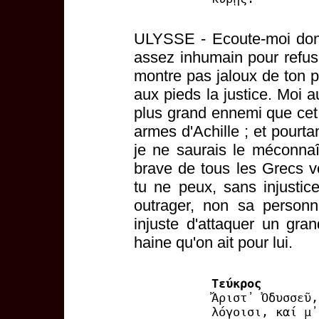
ULYSSE - Ecoute-moi donc
assez inhumain pour refus
montre pas jaloux de ton p
aux pieds la justice. Moi a
plus grand ennemi que cet
armes d'Achille ; et pourta
je ne saurais le méconnaîtr
brave de tous les Grecs ve
tu ne peux, sans injustice
outrager, non sa personn
injuste d'attaquer un gr
haine qu'on ait pour lui.
Τεύκρος
Ἄριστ᾽ Ὀδυσσεῦ,
λόγοισι, καί μ᾽