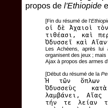
propos de
l'Ethiopide
e
[Fin du résumé de l'
Ethiopi
οἱ δὲ Ἀχαιοὶ τὸ
τιθέασι, καὶ πε
Ὀδυσσεῖ καὶ Αἴαν
Les Achéens, après lui 
organisent des jeux ; mais 
Ajax à propos des armes d'
[Début du résumé de la
Pet
Ἡ τῶν ὅπλων 
Ὀδυσσεὺς κατ
λαμβάνει, Αἴας 
τήν τε λείαν τ