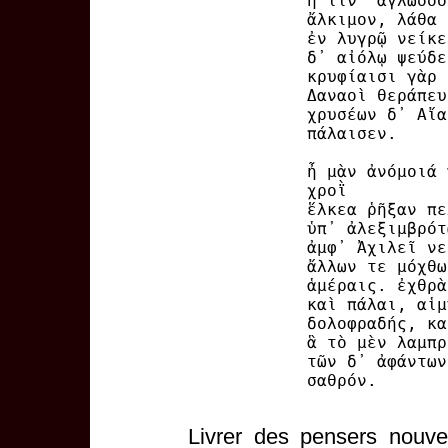
ἦ τιν᾽ ἄγλωσσο
ἄλκιμον, λάθα 
ἐν λυγρῷ νείκε
δ᾽ αἰόλῳ ψεύδε
κρυφίαισι γὰρ 
Δαναοὶ θεράπευ
χρυσέων δ᾽ Αἴα
πάλαισεν.
ἦ μὰν ἀνόμοιά 
χροῒ
ἕλκεα ῥῆξαν πε
ὑπ᾽ ἀλεξιμβρότ
ἀμφ᾽ Ἀχιλεῖ νε
ἄλλων τε μόχθω
ἁμέραις. ἐχθρὰ
καὶ πάλαι, αἱμ
δολοφραδής, κα
ἃ τὸ μὲν λαμπρ
τῶν δ᾽ ἀφάντων
σαθρόν.
Livrer des pensers nouve