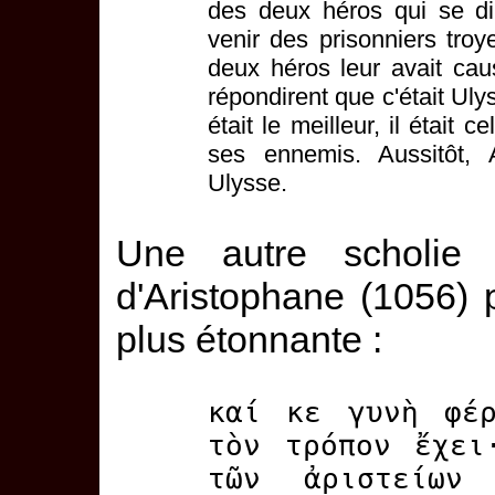
des deux héros qui se disp
venir des prisonniers tro
deux héros leur avait cau
répondirent que c'était Uly
était le meilleur, il était 
ses ennemis. Aussitôt
Ulysse.
Une autre scholi
d'Aristophane (1056)
plus étonnante :
καί κε γυνὴ φέρ
τὸν τρόπον ἔχει
τῶν ἀριστείω