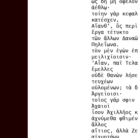
ὡς δὴ μὴ ὄφελον
ἀέθλῳ·
τοίην γὰρ κεφαλ
κατέσχεν,
Αἴανθ’, ὃς περὶ
ἔργα τέτυκτο
τῶν ἄλλων Δαναῶ
Πηλεΐωνα.
τὸν μὲν ἐγὼν ἐπ
μειλιχίοισιν·
‘Αἶαν, παῖ Τελα
ἔμελλες
οὐδὲ θανὼν λήσε
τευχέων
οὐλομένων; τὰ δ
Ἀργείοισι·
τοῖος γάρ σφιν 
Ἀχαιοὶ
ἶσον Ἀχιλλῆος κ
ἀχνύμεθα φθιμέν
ἄλλος
αἴτιος, ἀλλὰ Ζε
αἰχμητάων