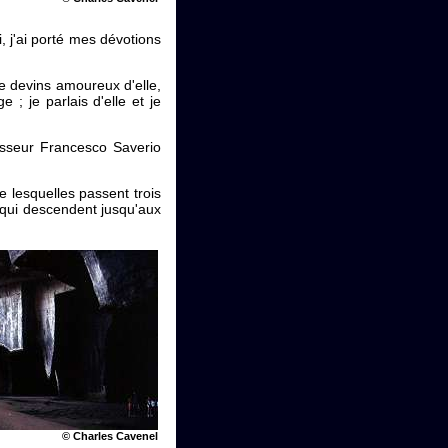
, j'ai porté mes dévotions
je devins amoureux d'elle,
; je parlais d'elle et je
esseur Francesco Saverio
re lesquelles passent trois
s qui descendent jusqu'aux
© Charles Cavenel