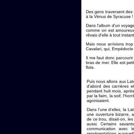
Des gens traversent des c
à la Vénus de Syracuse !
Dans l'album d'un voyageu
comme on est amoureux d'
rêvais d'elle à tout instan
Mais nous arrivions tro
Cavalari, qui, Empédocle 
Il me faut donc parcourir 
bras de mer. Elle est pet
flots.
Puis nous allons aux Lat
d'abord des carrières e
pendant huit mois, après 
par la faim, la soif, l'hor
agonisaient.
Dans l'une d'elles, la L
une ouverture bizarre, 
de ce trou, disait-on, le
aussi. Certains savant
communication avec le
représentations auxquelle