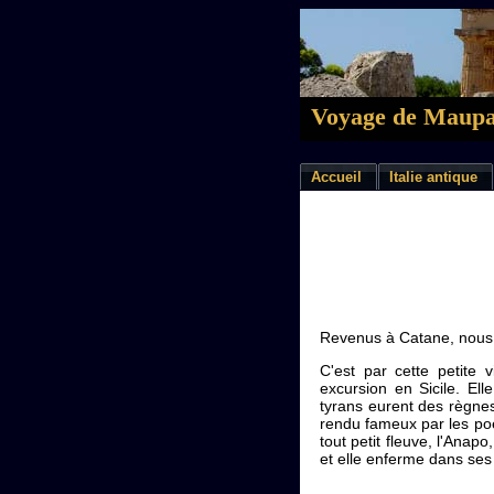
Voyage de Maupas
Accueil
Italie antique
Revenus à Catane, nous 
C'est par cette petite v
excursion en Sicile. Ell
tyrans eurent des règnes
rendu fameux par les poèt
tout petit fleuve, l'Anap
et elle enferme dans se