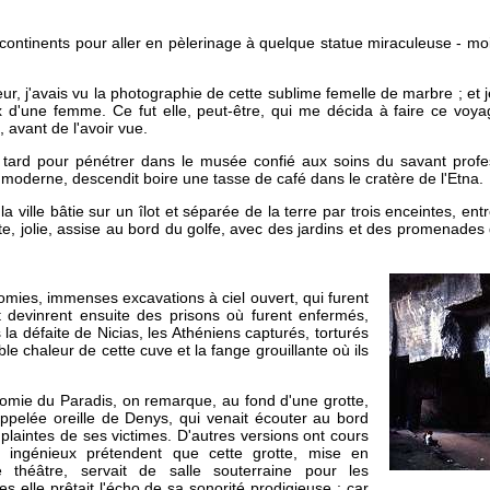
ontinents pour aller en pèlerinage à quelque statue miraculeuse - moi
r, j'avais vu la photographie de cette sublime femelle de marbre ; et 
une femme. Ce fut elle, peut-être, qui me décida à faire ce voyage 
t, avant de l'avoir vue.
p tard pour pénétrer dans le musée confié aux soins du savant prof
moderne, descendit boire une tasse de café dans le cratère de l'Etna.
la ville bâtie sur un îlot et séparée de la terre par trois enceintes, ent
ite, jolie, assise au bord du golfe, avec des jardins et des promenade
omies, immenses excavations à ciel ouvert, qui furent
t devinrent ensuite des prisons où furent enfermés,
la défaite de Nicias, les Athéniens capturés, torturés
rible chaleur de cette cuve et la fange grouillante où ils
atomie du Paradis, on remarque, au fond d'une grotte,
appelée oreille de Denys, qui venait écouter au bord
s plaintes de ses victimes. D'autres versions ont cours
s ingénieux prétendent que cette grotte, mise en
 théâtre, servait de salle souterraine pour les
s elle prêtait l'écho de sa sonorité prodigieuse ; car