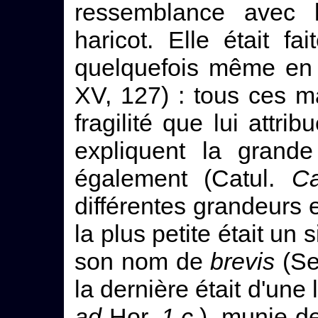
ressemblance avec
haricot. Elle était f
quelquefois même en t
XV, 127) : tous ces m
fragilité que lui attri
expliquent la grande 
également (Catul.
Ca
différentes grandeurs e
la plus petite était un
son nom de
brevis
(Se
la dernière était d'une
ad
Hor.
1.c.
), munie d