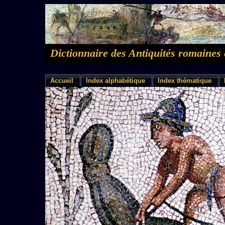
Dictionnaire des Antiquités romaines 
Accueil
Index alphabétique
Index thématique