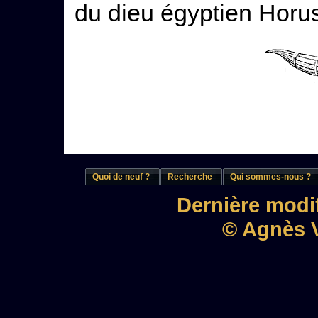
du dieu égyptien Horus, 
Quoi de neuf ?
Recherche
Qui sommes-nous ?
Dernière modif
© Agnès V