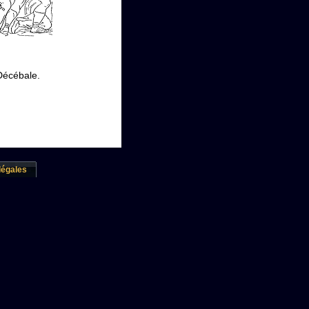
Décébale.
légales