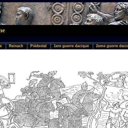
ne
e
Reinach
Piédestal
1ere guerre dacique
2eme guerre daci