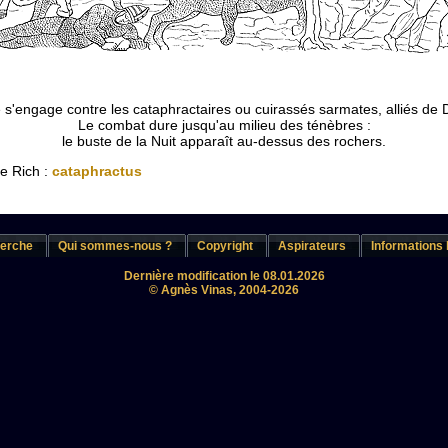
 s'engage contre les cataphractaires ou cuirassés sarmates, alliés de 
Le combat dure jusqu'au milieu des ténèbres :
le buste de la Nuit apparaît au-dessus des rochers.
de Rich :
cataphractus
erche
Qui sommes-nous ?
Copyright
Aspirateurs
Informations 
Dernière modification le 08.01.2026
© Agnès Vinas, 2004-2026