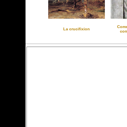
Comm
La crucifixion
cor