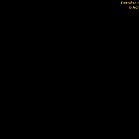
Dernière m
© Agn