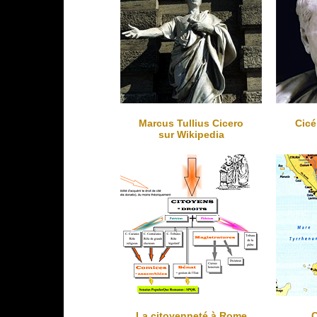
Marcus Tullius Cicero
Cicé
sur Wikipedia
La citoyenneté à Rome
C