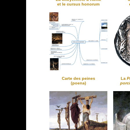
et le cursus honorum
Carte des peines
La
P
(poena)
porc