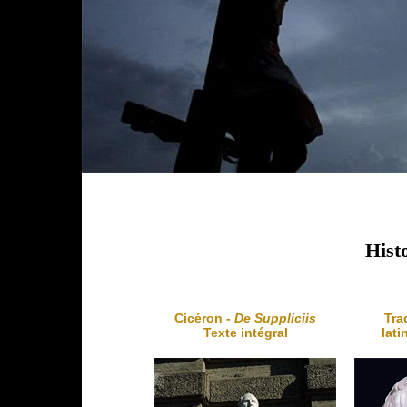
Hist
Cicéron -
De Suppliciis
Tra
Texte intégral
lati