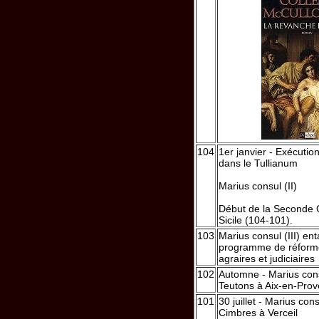
104
1er janvier - Exécutio
dans le Tullianum
Marius consul (II)
Début de la Seconde G
Sicile (104-101).
103
Marius consul (III) e
programme de réformes
agraires et judiciaires
102
Automne - Marius consu
Teutons à Aix-en-Pro
101
30 juillet - Marius cons
Cimbres à Verceil