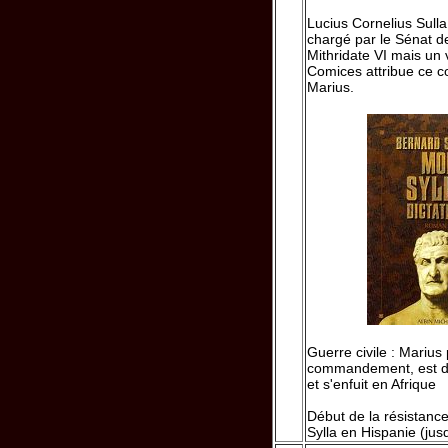
Lucius Cornelius Sulla,
chargé par le Sénat de
Mithridate VI mais un 
Comices attribue ce
Marius.
Guerre civile : Marius
commandement, est déc
et s'enfuit en Afrique
Début de la résistance
Sylla en Hispanie (jus