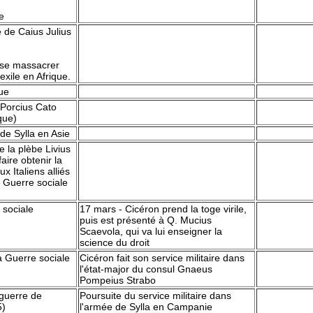
e
e de Caius Julius
isse massacrer
'exile en Afrique.
que
Porcius Cato
que)
de Sylla en Asie
e la plèbe Livius
faire obtenir la
x Italiens alliés
 Guerre sociale
 sociale
17 mars - Cicéron prend la toge virile,
puis est présenté à Q. Mucius
Scaevola, qui va lui enseigner la
science du droit
a Guerre sociale
Cicéron fait son service militaire dans
l'état-major du consul Gnaeus
Pompeius Strabo
guerre de
Poursuite du service militaire dans
5)
l'armée de Sylla en Campanie