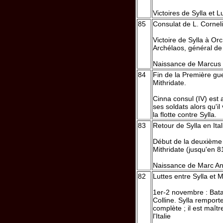
Victoires de Sylla et L
85
Consulat de L. Corneli
Victoire de Sylla à O
Archélaos, général de 
Naissance de Marcus 
84
Fin de la Première gu
Mithridate.
Cinna consul (IV) est 
ses soldats alors qu'il
la flotte contre Sylla.
83
Retour de Sylla en Ital
Début de la deuxième
Mithridate (jusqu'en 8
Naissance de Marc An
82
Luttes entre Sylla et 
1er-2 novembre : Batai
Colline. Sylla remporte
complète ; il est maît
l'Italie