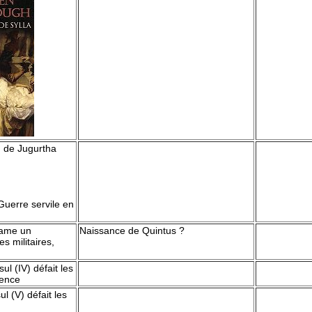
n de Jugurtha
uerre servile en
ntame un
Naissance de Quintus ?
 militaires,
l (IV) défait les
vence
ul (V) défait les