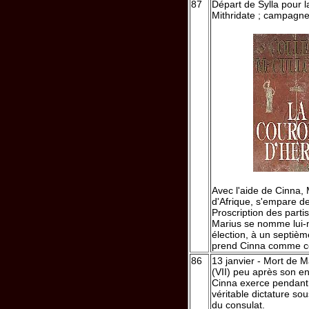
87
Départ de Sylla pour l
Mithridate ; campagn
Avec l'aide de Cinna,
d'Afrique, s'empare 
Proscription des parti
Marius se nomme lui
élection, à un septièm
prend Cinna comme co
86
13 janvier - Mort de M
(VII) peu après son e
Cinna exerce pendant
véritable dictature sou
du consulat.