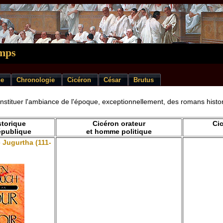
emps
ne
Chronologie
Cicéron
César
Brutus
stituer l'ambiance de l'époque, exceptionnellement, des romans histori
storique
Cicéron orateur
Ci
République
et homme politique
 Jugurtha (111-