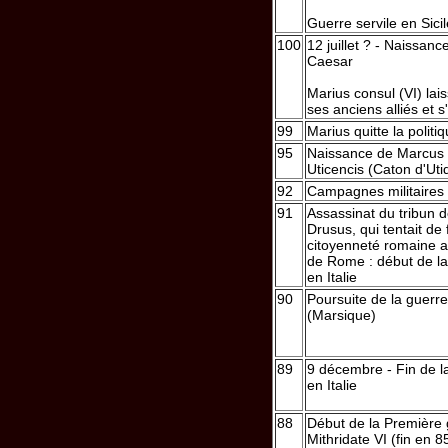
Guerre servile en Sicil
100
12 juillet ? - Naissanc
Caesar
Marius consul (VI) la
ses anciens alliés et s
99
Marius quitte la politi
95
Naissance de Marcus 
Uticencis (Caton d'Uti
92
Campagnes militaires 
91
Assassinat du tribun d
Drusus, qui tentait de 
citoyenneté romaine au
de Rome : début de la
en Italie
90
Poursuite de la guerre
(Marsique)
89
9 décembre - Fin de l
en Italie
88
Début de la Première 
Mithridate VI (fin en 8