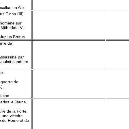
ucullus en Asie
us Cinna (III)
rchomène sur
Mithridate VI.
Junius Brutus
erre de
assassiné par
 voulait conduire
ie
 guerre de
1).
toine
Marius le Jeune.
lle de la Porte
 une victoire
re de Rome et de