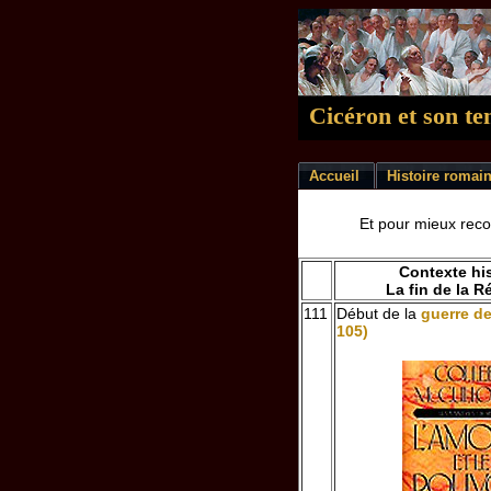
Cicéron et son t
Accueil
Histoire romai
Et pour mieux recon
Contexte hi
La fin de la 
111
Début de la
guerre de
105)