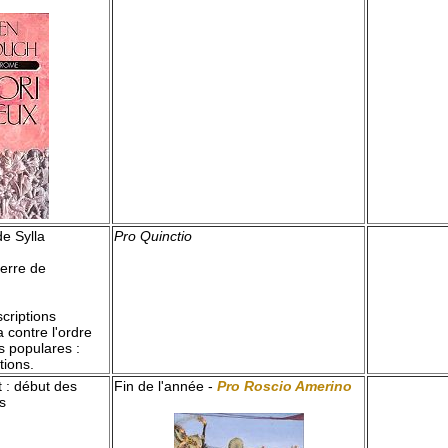
de Sylla
Pro Quinctio
erre de
scriptions
 contre l'ordre
es populares :
tions.
t : début des
Fin de l'année -
Pro Roscio Amerino
s