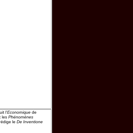
it l'
Economique
de
 les
Phénomènes
 rédige le
De Inventione