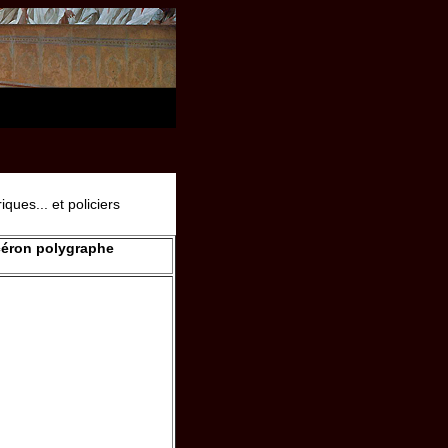
ques... et policiers
céron polygraphe