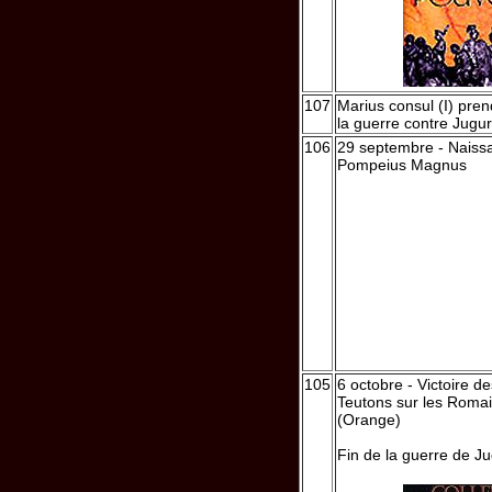
107
Marius consul (I) pren
la guerre contre Jugur
106
29 septembre - Nais
Pompeius Magnus
105
6 octobre - Victoire d
Teutons sur les Romai
(Orange)
Fin de la guerre de J