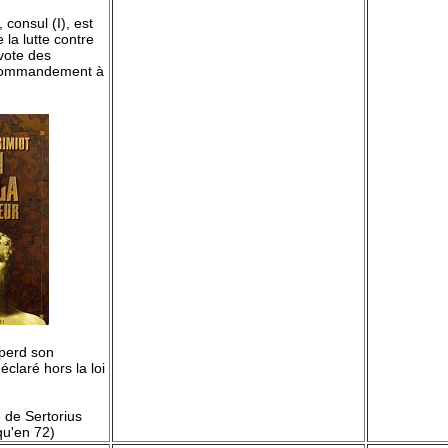
 consul (I), est
 la lutte contre
vote des
 commandement à
 perd son
laré hors la loi
 de Sertorius
qu'en 72)