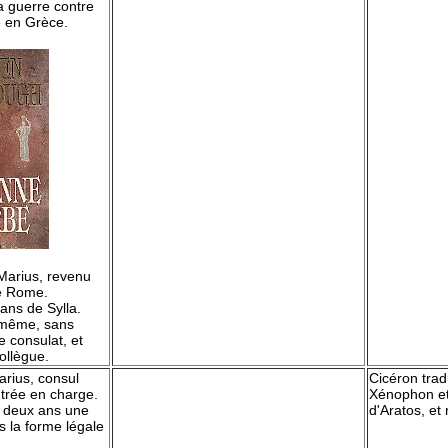
a guerre contre
e en Grèce.
 Marius, revenu
de Rome.
sans de Sylla.
-même, sans
e consulat, et
llègue.
arius, consul
Cicéron tradu
ntrée en charge.
Xénophon et
 deux ans une
d'Aratos, et
s la forme légale