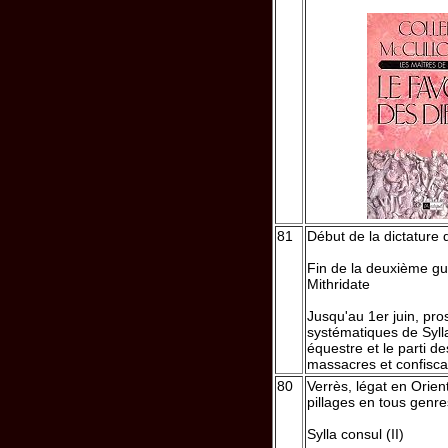
81
Début de la dictature 
Fin de la deuxième gu
Mithridate
Jusqu'au 1er juin, pro
systématiques de Sylla
équestre et le parti d
massacres et confisca
80
Verrès, légat en Orien
pillages en tous genre
Sylla consul (II)