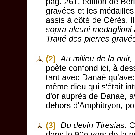
pag. 261, édition de Ber
gravées et les médaille
assis à côté de Cérès. Il
sopra alcuni medaglioni 
Traité des pierres gravé
(2)
Au milieu de la nuit,
poète confond ici, à des
tant avec Danaé qu'avec 
même dieu qui s'était int
d'or auprès de Danaé, av
dehors d'Amphitryon, po
(3)
Du devin Tirésias
. 
dans le 90e vers de la 