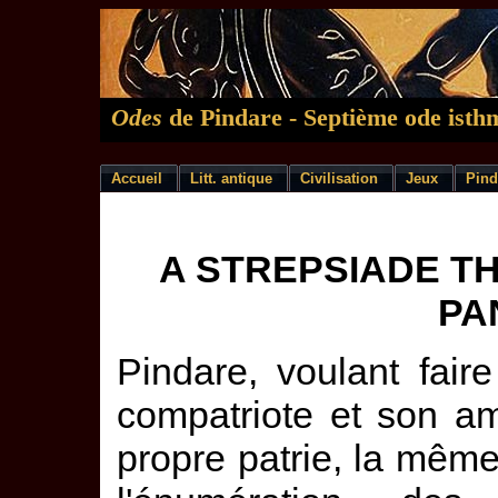
Odes
de Pindare - Septième ode isth
Accueil
Litt. antique
Civilisation
Jeux
Pind
A STREPSIADE T
PA
Pindare, voulant fair
compatriote et son am
propre patrie, la même