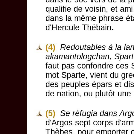
qualifie de voisin, et am
dans la même phrase éta
d'Hercule Thébain.
(4)
Redoutables à la la
akamantologchan, Sparto
faut pas confondre ces S
mot Sparte, vient du gr
des peuples épars et di
de nation, ou plutôt une 
(5)
Se réfugia dans Arg
d'Argos sept corps d'ar
Thèbes, pour emporter cet