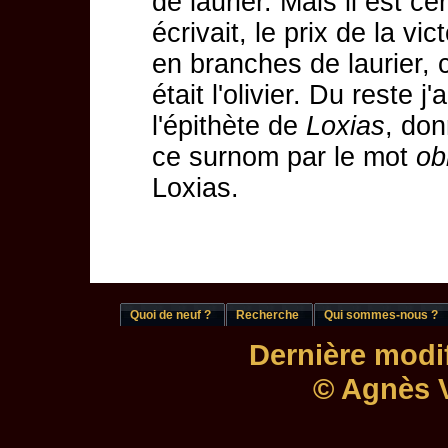
de laurier. Mais il est c
écrivait, le prix de la vi
en branches de laurier,
était l'olivier. Du reste
l'épithète de
Loxias
, don
ce surnom par le mot
ob
Loxias.
Quoi de neuf ?
Recherche
Qui sommes-nous ?
Dernière modif
© Agnès V