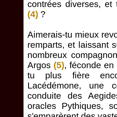
contrées diverses, et
(4)
?
Aimerais-tu mieux revoi
remparts, et laissant 
nombreux compagnons
Argos
(5)
, féconde en
tu plus fière enc
Lacédémone, une co
conduite des Aegid
oracles Pythiques, so
s'emparèrent des vast