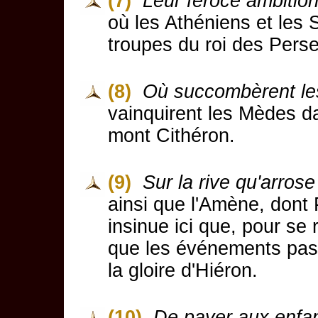
(7)
Leur féroce ambitio
où les Athéniens et les 
troupes du roi des Perse
(8)
Où succombèrent l
vainquirent les Mèdes d
mont Cithéron.
(9)
Sur la rive qu'arrose
ainsi que l'Amène, dont 
insinue ici que, pour se 
que les événements passé
la gloire d'Hiéron.
(10)
De payer aux enfa