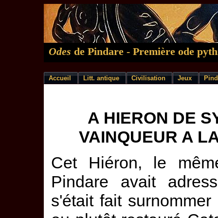
Odes
de Pindare - Première ode pyth
Accueil
Litt. antique
Civilisation
Jeux
Pind
A HIERON DE S
VAINQUEUR A L
Cet Hiéron, le mêm
Pindare avait adres
s'était fait surnommer